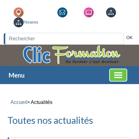
Thonon Les Bains
Contact
News
Liens
Horaires
OK
Menu
Accueil
> Actualités
Toutes nos actualités